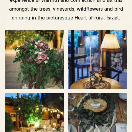
experience of warmth and connection and all this
amongst the trees, vineyards, wildflowers and bird
chirping in the picturesque Heart of rural Israel.
לפתיחת
לפתיחת
התמונה
התמונה
+
+
בגדול
בגדול
-
-
לפתיחת
לפתיחת
התמונה
התמונה
+
+
בגדול
בגדול
-
-