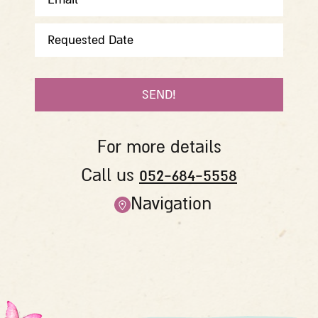
CONTACT
אנא
US
הזן
תאריך
בפורמט
הבא:
יום
For more details
לוכסן
חודש
052-684-5558
Call us
לוכסן
Navigation
שנה